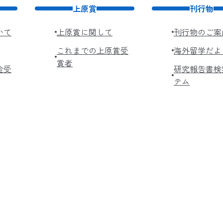
上原賞
刊行物
いて
上原賞に関して
刊行物のご案
これまでの上原賞受
海外留学だよ
賞者
金受
研究報告書検
テム