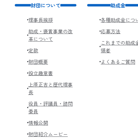
財団について
助成金
理事長挨拶
各種助成金につ
助成・褒賞事業の改
応募方法
革について
これまでの助成
定款
領者
財団概要
よくあるご質問
設立趣意書
上原正吉と歴代理事
長
役員・評議員・諮問
委員
情報公開
財団紹介ムービー