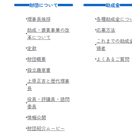
財団について
助成金
理事長挨拶
各種助成金につ
助成・褒賞事業の改
応募方法
革について
これまでの助成
定款
領者
財団概要
よくあるご質問
設立趣意書
上原正吉と歴代理事
長
役員・評議員・諮問
委員
情報公開
財団紹介ムービー