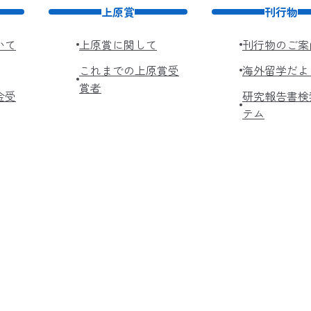
上原賞
刊行物
いて
上原賞に関して
刊行物のご案
これまでの上原賞受
海外留学だよ
賞者
金受
研究報告書検
テム