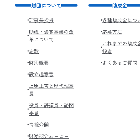
財団について
助成金
理事長挨拶
各種助成金につ
助成・褒賞事業の改
応募方法
革について
これまでの助成
定款
領者
財団概要
よくあるご質問
設立趣意書
上原正吉と歴代理事
長
役員・評議員・諮問
委員
情報公開
財団紹介ムービー