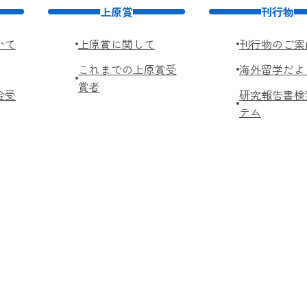
上原賞
刊行物
いて
上原賞に関して
刊行物のご案
これまでの上原賞受
海外留学だよ
賞者
金受
研究報告書検
テム