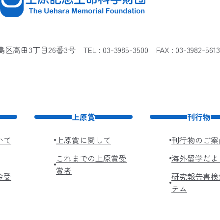
都豊島区高田3丁目26番3号
TEL : 03-3985-3500 FAX : 03-3982-5613
上原賞
刊行物
いて
上原賞に関して
刊行物のご案
これまでの上原賞受
海外留学だよ
賞者
金受
研究報告書検
テム