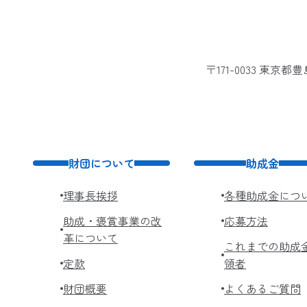
〒171-0033 東京
財団について
助成金
理事長挨拶
各種助成金につ
助成・褒賞事業の改
応募方法
革について
これまでの助成
定款
領者
財団概要
よくあるご質問