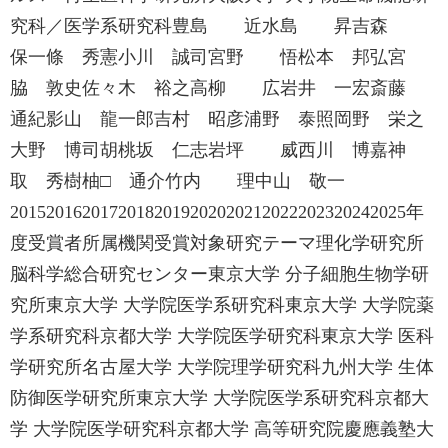
究科／医学系研究科豊島 近水島 昇吉森
保一條 秀憲小川 誠司宮野 悟松本 邦弘宮
脇 敦史佐々木 裕之高柳 広岩井 一宏斎藤
通紀影山 龍一郎吉村 昭彦浦野 泰照岡野 栄之
大野 博司胡桃坂 仁志岩坪 威西川 博嘉神
取 秀樹柚□ 通介竹内 理中山 敬一
20152016201720182019202020212022202320242025年
度受賞者所属機関受賞対象研究テーマ理化学研究所
脳科学総合研究センター東京大学 分子細胞生物学研
究所東京大学 大学院医学系研究科東京大学 大学院薬
学系研究科京都大学 大学院医学研究科東京大学 医科
学研究所名古屋大学 大学院理学研究科九州大学 生体
防御医学研究所東京大学 大学院医学系研究科京都大
学 大学院医学研究科京都大学 高等研究院慶應義塾大