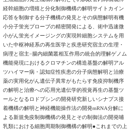
経幹細胞の増殖と分化制御機構の解明サイトカイン
応答を制御する分子機構の発見とその病態解明有機
小分子蛍光プローブの精密開発による、術中迅速微
小がん蛍光イメージングの実現幹細胞システムを用
いた中枢神経系の再生医学と疾患研究宿主の生理・
病理と宿主−腸内細菌叢相互作用の統合的理解ゲノム
機能発現におけるクロマチンの構造基盤の解明アル
ツハイマー病・認知症性疾患の分子病態解明と治療
薬の実用化がん遺伝子異常がもたらす免疫抑制機序
の解明と治療への応用光遺伝学的視覚再生の基盤ツ
ールとなるロドプシンの開発研究新しいシナプス接
着機構の解明と神経機能操作法の開発mRNA分解に
よる新規免疫制御機構の発見とその制御法の開発哺
乳類における細胞周期制御機構の解明●これまでの上