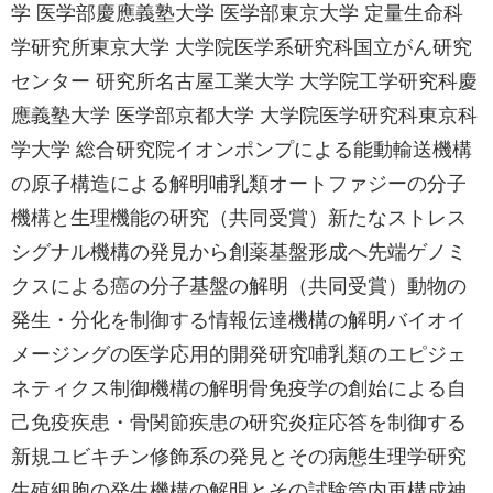
学 医学部慶應義塾大学 医学部東京大学 定量生命科
学研究所東京大学 大学院医学系研究科国立がん研究
センター 研究所名古屋工業大学 大学院工学研究科慶
應義塾大学 医学部京都大学 大学院医学研究科東京科
学大学 総合研究院イオンポンプによる能動輸送機構
の原子構造による解明哺乳類オートファジーの分子
機構と生理機能の研究（共同受賞）新たなストレス
シグナル機構の発見から創薬基盤形成へ先端ゲノミ
クスによる癌の分子基盤の解明（共同受賞）動物の
発生・分化を制御する情報伝達機構の解明バイオイ
メージングの医学応用的開発研究哺乳類のエピジェ
ネティクス制御機構の解明骨免疫学の創始による自
己免疫疾患・骨関節疾患の研究炎症応答を制御する
新規ユビキチン修飾系の発見とその病態生理学研究
生殖細胞の発生機構の解明とその試験管内再構成神